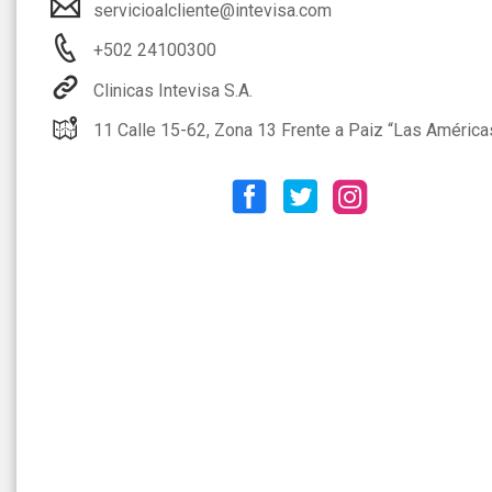
servicioalcliente@intevisa.com
+502 24100300
Clinicas Intevisa S.A.
11 Calle 15-62, Zona 13 Frente a Paiz “Las Américas”, PBX: +502 24-100-300 WhatsApp: +502 24-100-300 SUCURSAL: INTEVISA CONDADO KM 15.5 CARRETERA A EL SALVADOR, CONDADO CONCEPCION, EDIFICIO LA PLAZA, NIVEL 3, OFICINA 3F, SANTA CATARI